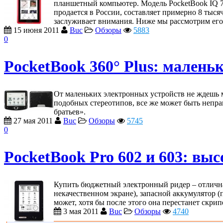
планшетный компьютер. Модель PocketBook IQ 7
продается в России, составляет примерно 8 тыся
заслуживает внимания. Ниже мы рассмотрим его
15 июня 2011
Buc
Обзоры
5883
0
PocketBook 360° Plus: мален
От маленьких электронных устройств не ждешь мн
подобных стереотипов, все же может быть непра
братьев».
27 мая 2011
Buc
Обзоры
5745
0
PocketBook Pro 602 и 603: в
Купить бюджетный электронный ридер – отличная 
некачественном экране), запасной аккумулятор (
может, хотя бы после этого она перестанет скрипе
3 мая 2011
Buc
Обзоры
4740