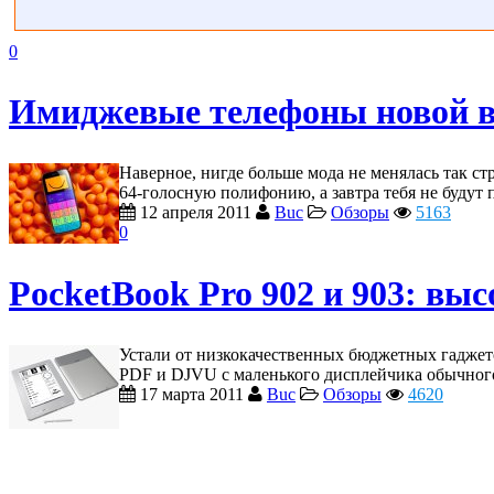
0
Имиджевые телефоны новой в
Наверное, нигде больше мода не менялась так ст
64-голосную полифонию, а завтра тебя не будут 
12 апреля 2011
Buc
Обзоры
5163
0
PocketBook Pro 902 и 903: вы
Устали от низкокачественных бюджетных гадже
PDF и DJVU с маленького дисплейчика обычного 
17 марта 2011
Buc
Обзоры
4620