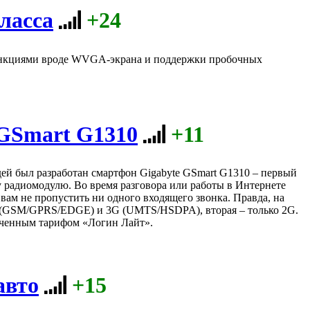
ласса
+24
 функциями вроде WVGA-экрана и поддержки пробочных
 GSmart G1310
+11
дей был разработан смартфон Gigabyte GSmart G1310 – первый
у радиомодулю. Во время разговора или работы в Интернете
вам не пропустить ни одного входящего звонка. Правда, на
2G (GSM/GPRS/EDGE) и 3G (UMTS/HSDPA), вторая – только 2G.
юченным тарифом «Логин Лайт».
авто
+15