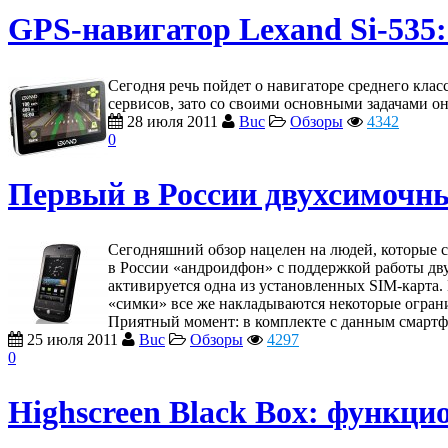
GPS-навигатор Lexand Si-535:
Сегодня речь пойдет о навигаторе среднего кл
сервисов, зато со своими основными задачами он
28 июля 2011
Buc
Обзоры
4342
0
Первый в России двухсимочны
Сегодняшний обзор нацелен на людей, которые с
в России «андроидфон» с поддержкой работы дву
активируется одна из установленных SIM-карта.
«симки» все же накладываются некоторые огран
Приятный момент: в комплекте с данным смартф
25 июля 2011
Buc
Обзоры
4297
0
Highscreen Black Box: функц