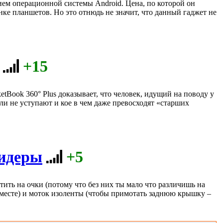
ем операционной системы Android. Цена, по которой он
нке планшетов. Но это отнюдь не значит, что данный гаджет не
+15
tBook 360° Plus доказывает, что человек, идущий на поводу у
и не уступают и кое в чем даже превосходят «старших
ридеры
+5
ить на очки (потому что без них ты мало что различишь на
м месте) и моток изоленты (чтобы примотать заднюю крышку –