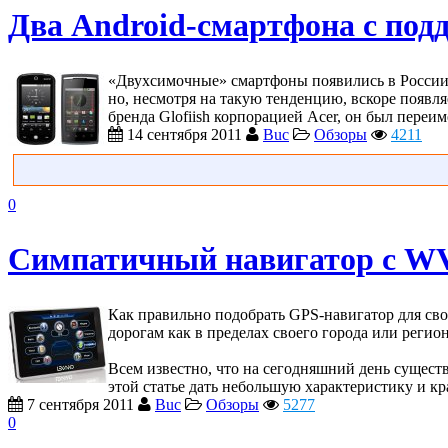
Два Android-смартфона с под
«Двухсимочные» смартфоны появились в России в
но, несмотря на такую тенденцию, вскоре появля
бренда Glofiish корпорацией Acer, он был переи
14 сентября 2011
Buc
Обзоры
4211
0
Симпатичный навигатор с WV
Как правильно подобрать GPS-навигатор для св
дорогам как в пределах своего города или региона
Всем известно, что на сегодняшний день сущест
этой статье дать небольшую характеристику и кр
7 сентября 2011
Buc
Обзоры
5277
0