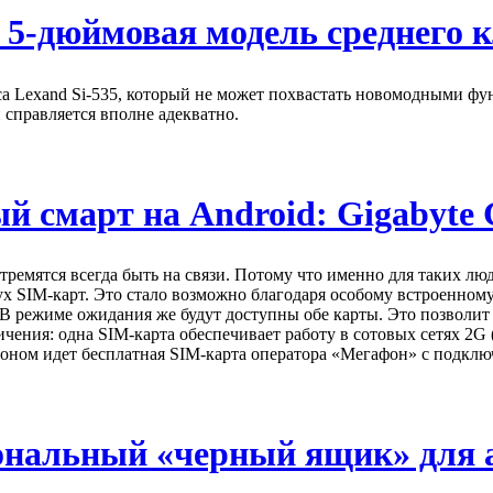
 5-дюймовая модель среднего к
асса Lexand Si-535, который не может похвастать новомодными
 справляется вполне адекватно.
й смарт на Android: Gigabyte
тремятся всегда быть на связи. Потому что именно для таких лю
х SIM-карт. Это стало возможно благодаря особому встроенном
 В режиме ожидания же будут доступны обе карты. Это позволит 
ичения: одна SIM-карта обеспечивает работу в сотовых сетях 
оном идет бесплатная SIM-карта оператора «Мегафон» с подкл
иональный «черный ящик» для 