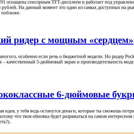
01 оснащена сенсорным TFT-дисплеем и работает под управлени
ч рублей. На данный момент это один из самых доступных на ры
 поближе.
ький ридер с мощным «сердцем»
огого, особенно если речь о бюджетной модели. Но ридер Pocke
в – качественный 5-дюймовый экран и производительность модел
ысококлассные 6-дюймовые бук
идея, у тебя ведь останутся деньги, которые ты сможешь потрат
потому что твоя обновка будет разряжаться на самом интересно
ть?).