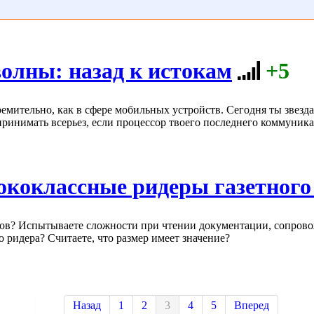
олны: назад к истокам
+5
ремительно, как в сфере мобильных устройств. Сегодня ты звезд
принимать всерьез, если процессор твоего последнего коммуника
сококлассные ридеры газетног
тов? Испытываете сложности при чтении документации, сопров
ридера? Считаете, что размер имеет значение?
Назад
1
2
3
4
5
Вперед