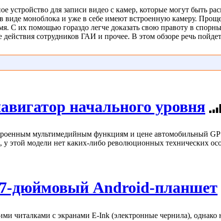
е устройство для записи видео с камер, которые могут быть ра
виде моноблока и уже в себе имеют встроенную камеру. Проще г
мя. С их помощью гораздо легче доказать свою правоту в спорн
ействия сотрудников ГАИ и прочее. В этом обзоре речь пойдет 
навигатор начального уровня
троенным мультимедийным функциям и цене автомобильный GPS-
у этой модели нет каких-либо революционных технических особе
й 7-дюймовый Android-планшет
ими читалками с экранами E-Ink (электронные чернила), однако 