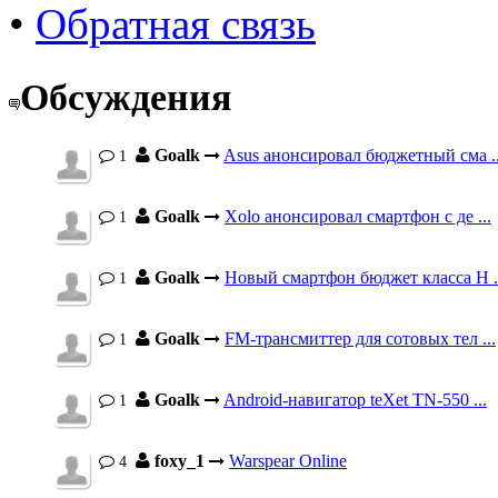
•
Обратная связь
Обсуждения
Goalk
Asus анонсировал бюджетный сма ..
1
Goalk
Xolo анонсировал смартфон с де ...
1
Goalk
Новый смартфон бюджет класса H .
1
Goalk
FM-трансмиттер для сотовых тел ...
1
Goalk
Android-навигатор teXet TN-550 ...
1
foxy_1
Warspear Online
4