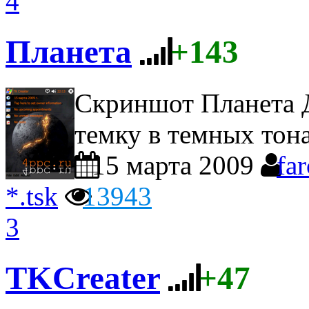
4
Планета
+143
Скриншот Планета
Д
темку в темных тон
15 марта 2009
fa
*.tsk
13943
3
TKCreater
+47