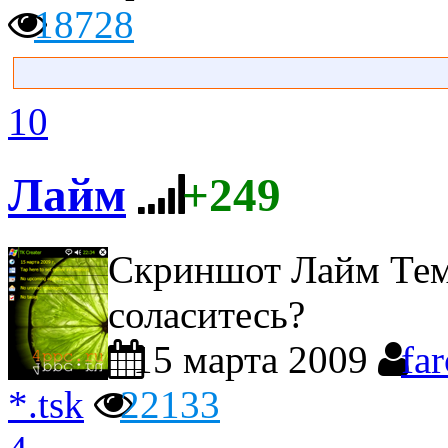
18728
10
Лайм
+249
Скриншот Лайм
Тем
соласитесь?
15 марта 2009
fa
*.tsk
22133