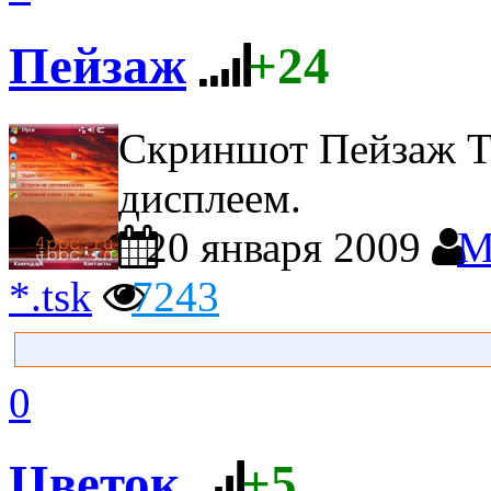
Пейзаж
+24
Скриншот Пейзаж
Т
дисплеем.
20 января 2009
M
*.tsk
7243
0
Цветок
+5