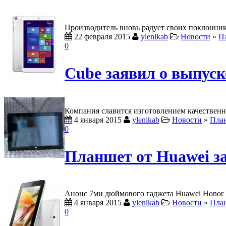
Производитель вновь радует своих поклонни
22 февраля 2015
ylenikab
Новости
»
П
0
Cube заявил о выпус
Компания славится изготовлением качественн
4 января 2015
ylenikab
Новости
»
Пла
0
Планшет от Huawei за
Анонс 7ми дюймового гаджета Huawei Honor X
4 января 2015
ylenikab
Новости
»
Пла
0