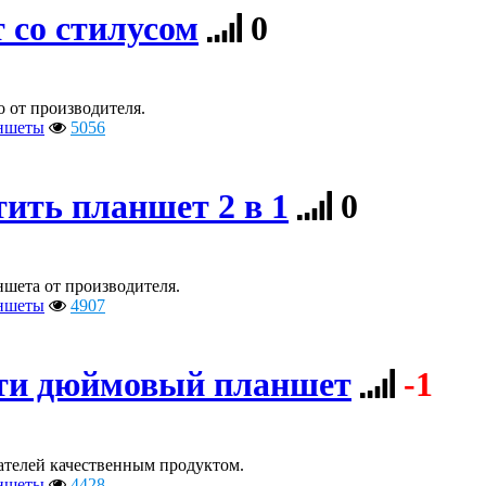
 со стилусом
0
о от производителя.
ншеты
5056
тить планшет 2 в 1
0
шета от производителя.
ншеты
4907
0ти дюймовый планшет
-1
ателей качественным продуктом.
ншеты
4428