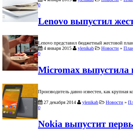
0
Lenovo выпустил жес
Lenovo представил бюджетный жестовой план
4 января 2015
ylenikab
Новости
»
Пла
0
Micromax выпустила
Производитель давно известен, как крупная 
27 декабря 2014
ylenikab
Новости
»
П
0
Nokia выпустит перв