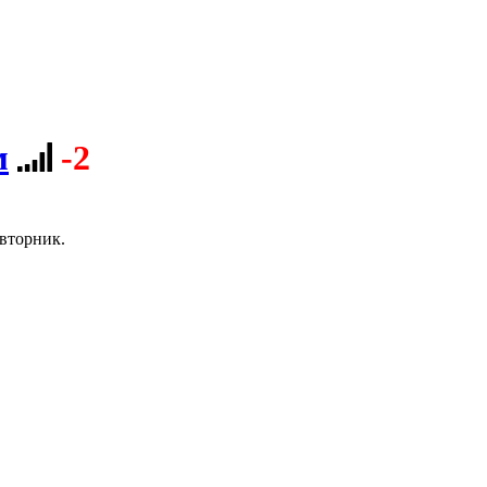
м
-2
вторник.