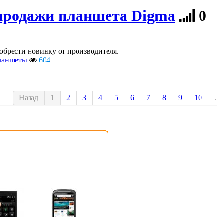
 продажи планшета Digma
0
обрести новинку от производителя.
ланшеты
604
Назад
1
2
3
4
5
6
7
8
9
10
.