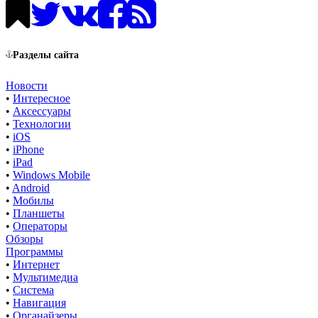
Разделы сайта
Новости
•
Интересное
•
Аксессуары
•
Технологии
•
iOS
•
iPhone
•
iPad
•
Windows Mobile
•
Android
•
Мобилы
•
Планшеты
•
Операторы
Обзоры
Программы
•
Интернет
•
Мультимедиа
•
Система
•
Навигация
•
Органайзеры