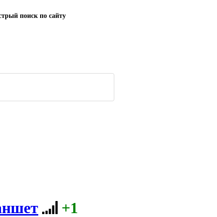
трый поиск по сайту
аншет
+1