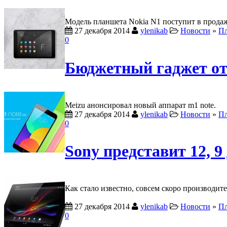
Модель планшета Nokia N1 поступит в продаж
27 декабря 2014
ylenikab
Новости
»
П
0
Бюджетный гаджет от
Meizu анонсировал новый аппарат m1 note.
27 декабря 2014
ylenikab
Новости
»
П
0
Sony представит 12,
Как стало известно, совсем скоро производит
27 декабря 2014
ylenikab
Новости
»
П
0