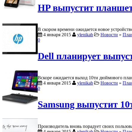
HP выпустит планшет
В скором времени ожидается новое устройств
4 января 2015
ylenikab
Новости
»
Пла
0
Dell планирует выпус
Вскоре ожидается выход 10ти дюймового план
4 января 2015
ylenikab
Новости
»
Пла
0
Samsung выпустит 1
Производитель вновь порадует своих пользов
4 января 2015
ylenikab
Новости
»
Пла