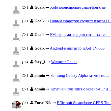
Goalk
Xolo анонсировал смартфон с де ...
1
Goalk
Новый смартфон бюджет класса H .
1
Goalk
FM-трансмиттер для сотовых тел ...
1
Goalk
Android-навигатор teXet TN-550 ...
1
foxy_1
Warspear Online
4
admin
Samsung Galaxy Alpha затмит но ...
1
admin
Крупный планшет с экраном 17 д ..
1
Focus Nik
Efficasoft Smartphone GPRS Tra .
1