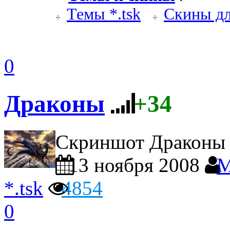
Темы *.tsk
Скины дл
0
Драконы
+34
Скриншот Драконы
13 ноября 2008
M
*.tsk
4854
0