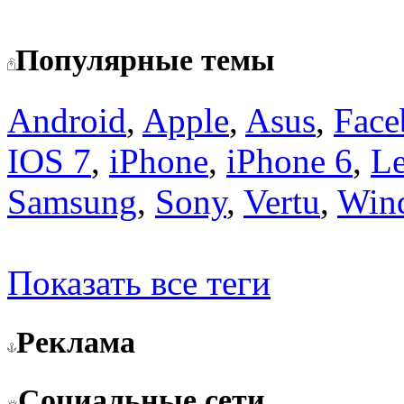
Популярные темы
Android
,
Apple
,
Asus
,
Face
IOS 7
,
iPhone
,
iPhone 6
,
L
Samsung
,
Sony
,
Vertu
,
Win
Показать все теги
Реклама
Социальные сети