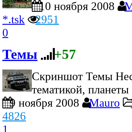
10 ноября 2008
M
*.tsk
2951
0
Темы
+57
Скриншот Темы
Нес
тематикой, планеты
9 ноября 2008
Mauro
4826
1