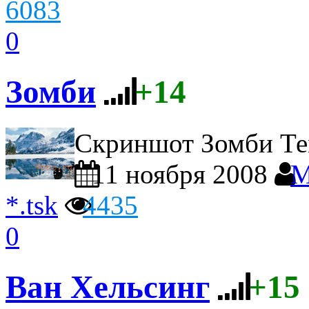
6083
0
Зомби
+14
Скриншот Зомби
Те
11 ноября 2008
M
*.tsk
4435
0
Ван Хельсинг
+15