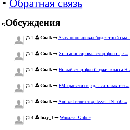
•
Обратная связь
Обсуждения
Goalk
Asus анонсировал бюджетный сма ..
1
Goalk
Xolo анонсировал смартфон с де ...
1
Goalk
Новый смартфон бюджет класса H .
1
Goalk
FM-трансмиттер для сотовых тел ...
1
Goalk
Android-навигатор teXet TN-550 ...
1
foxy_1
Warspear Online
4