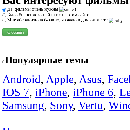
Вас интересуют фильмы
Да, фильмы очень нужны
!
Было бы неплохо найти их на этом сайте.
Мне абсолютно всё-равно, я качаю в другом месте
Голосовать
Популярные темы
Android
,
Apple
,
Asus
,
Face
IOS 7
,
iPhone
,
iPhone 6
,
L
Samsung
,
Sony
,
Vertu
,
Win