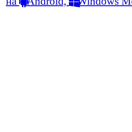
на
Android,
Windows Mo