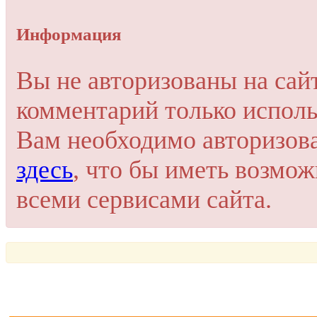
Упссс!
Информация
Для добавления комментария вам нужно зарегистрироваться 
Вы не авторизованы на сай
Пройти регистрацию
комментарий только исполь
Или войти через соц. сети
Это очень просто и безопасно!
Вам необходимо авторизов
здесь
, что бы иметь возмо
всеми сервисами сайта.