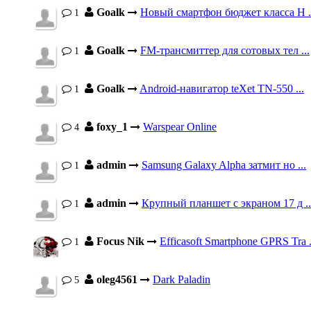
Goalk
Новый смартфон бюджет класса H .
1
Goalk
FM-трансмиттер для сотовых тел ...
1
Goalk
Android-навигатор teXet TN-550 ...
1
foxy_1
Warspear Online
4
admin
Samsung Galaxy Alpha затмит но ...
1
admin
Крупный планшет с экраном 17 д ..
1
Focus Nik
Efficasoft Smartphone GPRS Tra .
1
oleg4561
Dark Paladin
5