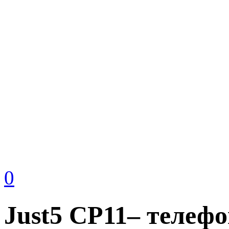
0
Just5 CP11– телеф