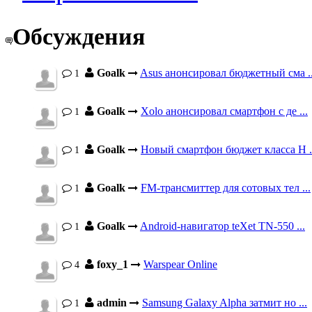
Обсуждения
Goalk
Asus анонсировал бюджетный сма ..
1
Goalk
Xolo анонсировал смартфон с де ...
1
Goalk
Новый смартфон бюджет класса H .
1
Goalk
FM-трансмиттер для сотовых тел ...
1
Goalk
Android-навигатор teXet TN-550 ...
1
foxy_1
Warspear Online
4
admin
Samsung Galaxy Alpha затмит но ...
1