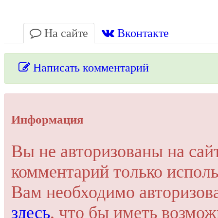
На сайте
Вконтакте
Написать комментарий
Упссс!
Информация
Для добавления комментария вам нужно зарегистрироваться 
Вы не авторизованы на сай
Пройти регистрацию
комментарий только исполь
Или войти через соц. сети
Это очень просто и безопасно!
Вам необходимо авторизов
здесь
, что бы иметь возмо