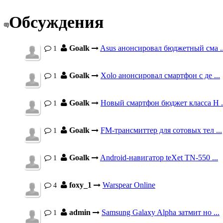
Обсуждения
Goalk
Asus анонсировал бюджетный сма ..
1
Goalk
Xolo анонсировал смартфон с де ...
1
Goalk
Новый смартфон бюджет класса H .
1
Goalk
FM-трансмиттер для сотовых тел ...
1
Goalk
Android-навигатор teXet TN-550 ...
1
foxy_1
Warspear Online
4
admin
Samsung Galaxy Alpha затмит но ...
1