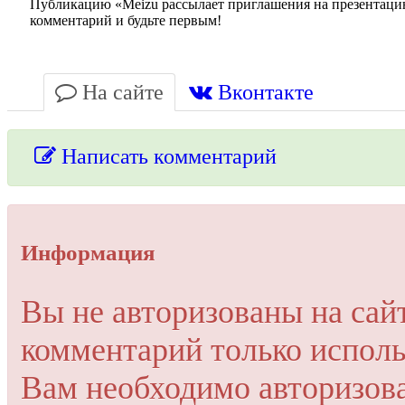
Публикацию «Meizu рассылает приглашения на презентацию
комментарий и будьте первым!
На сайте
Вконтакте
Написать комментарий
Упссс!
Информация
Для добавления комментария вам нужно зарегистрироваться 
Вы не авторизованы на сай
Пройти регистрацию
комментарий только исполь
Или войти через соц. сети
Это очень просто и безопасно!
Вам необходимо авторизов