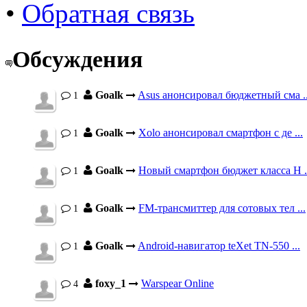
•
Обратная связь
Обсуждения
Goalk
Asus анонсировал бюджетный сма ..
1
Goalk
Xolo анонсировал смартфон с де ...
1
Goalk
Новый смартфон бюджет класса H .
1
Goalk
FM-трансмиттер для сотовых тел ...
1
Goalk
Android-навигатор teXet TN-550 ...
1
foxy_1
Warspear Online
4