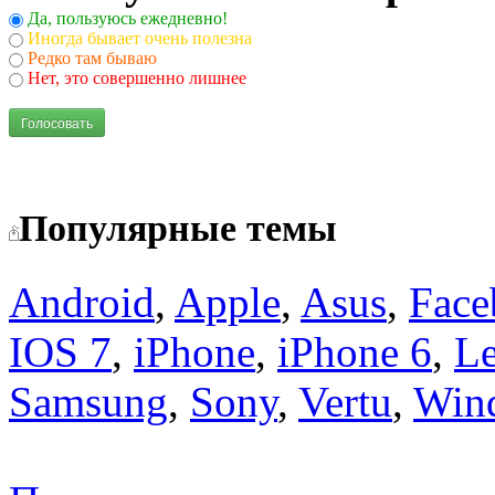
Да, пользуюсь ежедневно!
Иногда бывает очень полезна
Редко там бываю
Нет, это совершенно лишнее
Голосовать
Популярные темы
Android
,
Apple
,
Asus
,
Face
IOS 7
,
iPhone
,
iPhone 6
,
L
Samsung
,
Sony
,
Vertu
,
Win