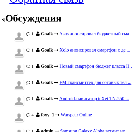
Обсуждения
Goalk
Asus анонсировал бюджетный сма ..
1
Goalk
Xolo анонсировал смартфон с де ...
1
Goalk
Новый смартфон бюджет класса H .
1
Goalk
FM-трансмиттер для сотовых тел ...
1
Goalk
Android-навигатор teXet TN-550 ...
1
foxy_1
Warspear Online
4
admin
Samsung Galaxy Alpha затмит но ...
1