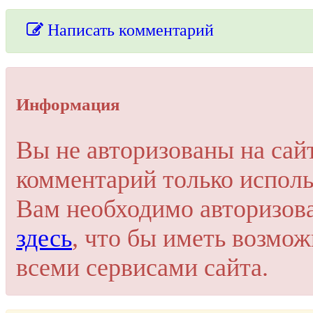
Написать комментарий
Упссс!
Информация
Для добавления комментария вам нужно зарегистрироваться 
Вы не авторизованы на сай
Пройти регистрацию
комментарий только исполь
Или войти через соц. сети
Это очень просто и безопасно!
Вам необходимо авторизов
здесь
, что бы иметь возмо
всеми сервисами сайта.