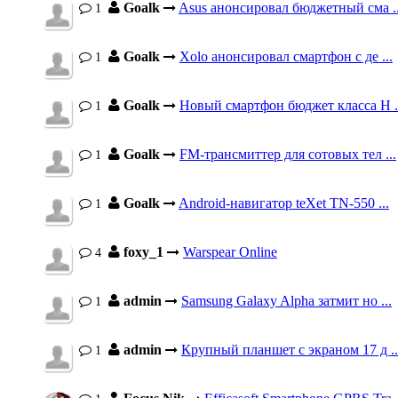
Goalk
Asus анонсировал бюджетный сма ..
1
Goalk
Xolo анонсировал смартфон с де ...
1
Goalk
Новый смартфон бюджет класса H .
1
Goalk
FM-трансмиттер для сотовых тел ...
1
Goalk
Android-навигатор teXet TN-550 ...
1
foxy_1
Warspear Online
4
admin
Samsung Galaxy Alpha затмит но ...
1
admin
Крупный планшет с экраном 17 д ..
1