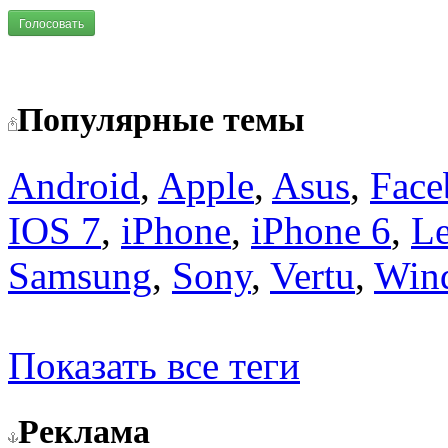
Голосовать
Популярные темы
Android
,
Apple
,
Asus
,
Face
IOS 7
,
iPhone
,
iPhone 6
,
L
Samsung
,
Sony
,
Vertu
,
Win
Показать все теги
Реклама