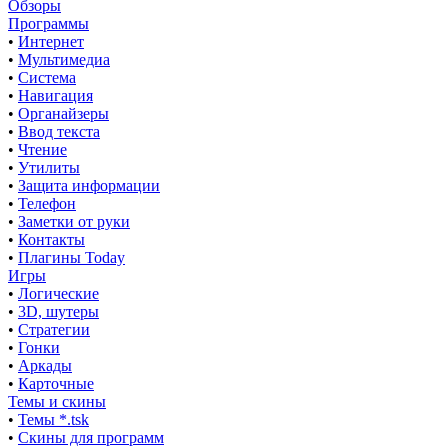
Обзоры
Программы
•
Интернет
•
Мультимедиа
•
Система
•
Навигация
•
Органайзеры
•
Ввод текста
•
Чтение
•
Утилиты
•
Защита информации
•
Телефон
•
Заметки от руки
•
Контакты
•
Плагины Today
Игры
•
Логические
•
3D, шутеры
•
Стратегии
•
Гонки
•
Аркады
•
Карточные
Темы и скины
•
Темы *.tsk
•
Скины для программ