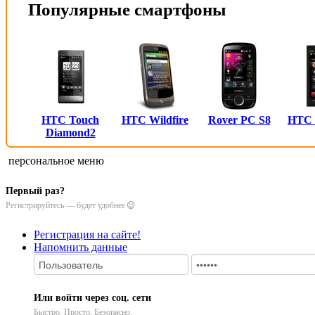
Популярные смартфоны
HTC Touch
HTC Wildfire
Rover PC S8
HTC
Diamond2
персональное меню
Первый раз?
Регистрируйтесь — будет удобнее
Регистрация на сайте!
Напомнить данные
Или войти через соц. сети
Быстро. Просто. Безопасно.