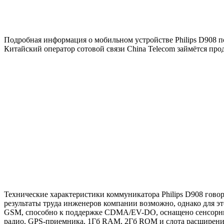
Подробная информация о мобильном устройстве Philips D908 по
Китайский оператор сотовой связи China Telecom займётся пр
Технические характеристики коммуникатора Philips D908 говор
результаты труда инженеров компании возможно, однако для это
GSM, способно к поддержке CDMA/EV-DO, оснащено сенсорным
радио, GPS-приемника, 1Гб RAM, 2Гб ROM и слота расширени