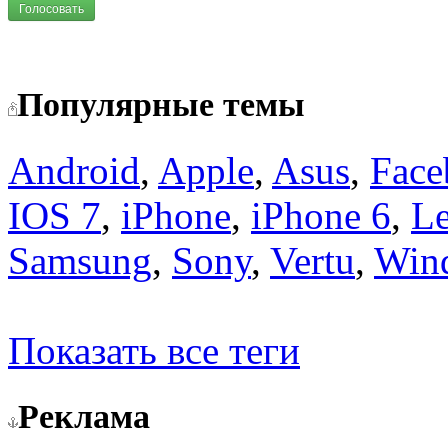
Голосовать
Популярные темы
Android
,
Apple
,
Asus
,
Face
IOS 7
,
iPhone
,
iPhone 6
,
L
Samsung
,
Sony
,
Vertu
,
Win
Показать все теги
Реклама