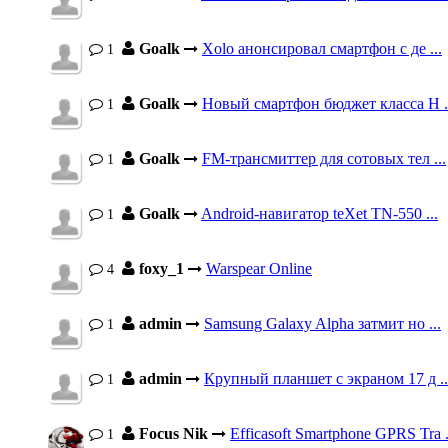
Goalk
Xolo анонсировал смартфон с де ...
1
Goalk
Новый смартфон бюджет класса H .
1
Goalk
FM-трансмиттер для сотовых тел ...
1
Goalk
Android-навигатор teXet TN-550 ...
1
foxy_1
Warspear Online
4
admin
Samsung Galaxy Alpha затмит но ...
1
admin
Крупный планшет с экраном 17 д ..
1
Focus Nik
Efficasoft Smartphone GPRS Tra .
1