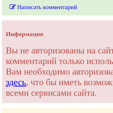
Написать комментарий
Упссс!
Информация
Для добавления комментария вам нужно зарегистрироваться 
Вы не авторизованы на сай
Пройти регистрацию
комментарий только исполь
Или войти через соц. сети
Это очень просто и безопасно!
Вам необходимо авторизов
здесь
, что бы иметь возмо
всеми сервисами сайта.