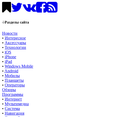
Разделы сайта
Новости
•
Интересное
•
Аксессуары
•
Технологии
•
iOS
•
iPhone
•
iPad
•
Windows Mobile
•
Android
•
Мобилы
•
Планшеты
•
Операторы
Обзоры
Программы
•
Интернет
•
Мультимедиа
•
Система
•
Навигация