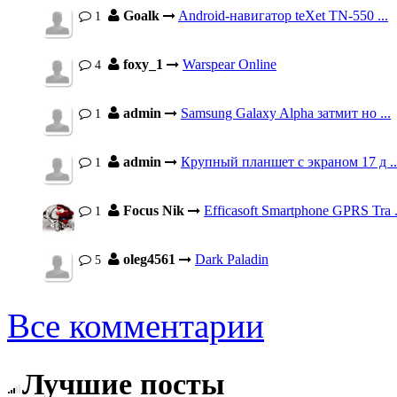
Goalk
Android-навигатор teXet TN-550 ...
1
foxy_1
Warspear Online
4
admin
Samsung Galaxy Alpha затмит но ...
1
admin
Крупный планшет с экраном 17 д ..
1
Focus Nik
Efficasoft Smartphone GPRS Tra .
1
oleg4561
Dark Paladin
5
Все комментарии
Лучшие посты