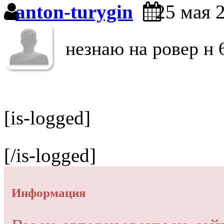
anton-turygin
25 мая 2
незнаю на ровер н 
[is-logged]
[/is-logged]
Информация