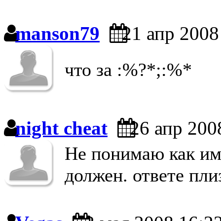
manson79
21 апр 2008
что за :%?*;:%*
night cheat
26 апр 200
Не понимаю как им 
должен. ответе пли