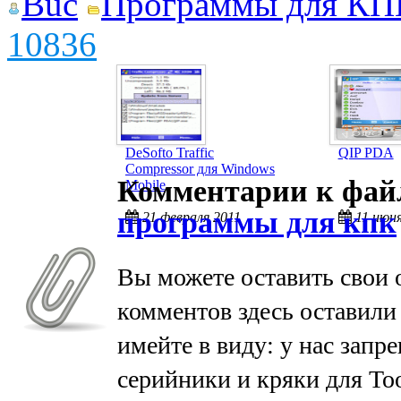
Buc
Программы для КП
10836
DeSofto Traffic
QIP PDA
Compressor для Windows
Комментарии к фа
Mobile
программы для кпк
21 февраля 2011
11 июн
Вы можете оставить свои 
комментов здесь оставили
имейте в виду: у нас запр
серийники и кряки для To