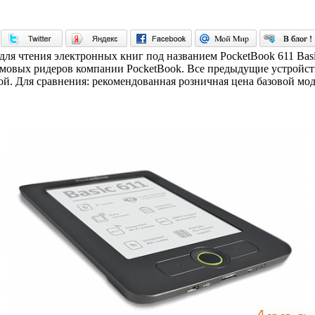
ля чтения электронных книг под названием PocketBook 611 Basic
дюймовых ридеров компании PocketBook. Все предыдущие устрой
Для сравнения: рекомендованная розничная цена базовой модели