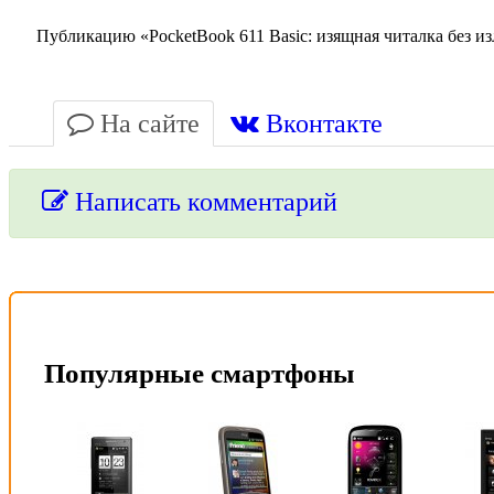
Публикацию «PocketBook 611 Basic: изящная читалка без из
На сайте
Вконтакте
Написать комментарий
Упссс!
Для добавления комментария вам нужно зарегистрироваться 
Популярные смартфоны
Пройти регистрацию
Или войти через соц. сети
Это очень просто и безопасно!