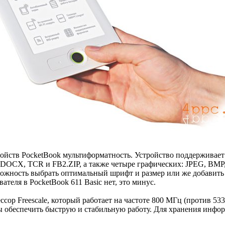
стройств PocketBook мультиформатность. Устройство поддержи
CX, TCR и FB2.ZIP, а также четыре графических: JPEG, BMP, 
можность выбрать оптимальный шрифт и размер или же добавить 
теля в PocketBook 611 Basic нет, это минус.
сор Freescale, который работает на частоте 800 МГц (против 53
бы обеспечить быструю и стабильную работу. Для хранения инфо