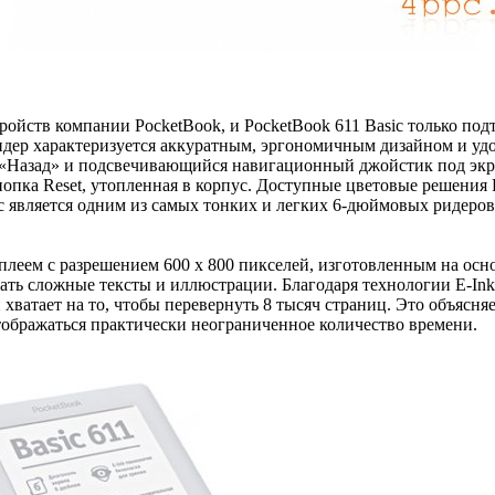
ройств компании PocketBook, и PocketBook 611 Basic только под
ридер характеризуется аккуратным, эргономичным дизайном и у
Назад» и подсвечивающийся навигационный джойстик под экран
опка Reset, утопленная в корпус. Доступные цветовые решения P
c является одним из самых тонких и легких 6-дюймовых ридеров 
плеем с разрешением 600 х 800 пикселей, изготовленным на осн
жать сложные тексты и иллюстрации. Благодаря технологии Е-In
ватает на то, чтобы перевернуть 8 тысяч страниц. Это объясняет
тображаться практически неограниченное количество времени.