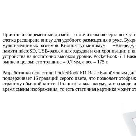
Приятный современный дизайн – отличительная черта всех уст
слегка расширена внизу для удобного размещения в руке. Бук
мультимедийных разъемов. Кнопок тут минимум — «Вперед», «
памяти microSD, USB-разъем для зарядки и синхронизации и кн
устройства на достаточно высоком уровне. PocketBook 611 Basi
рынке в целом: его толщина – 9,7 мм, а вес – 175 г.
Разработчики оснастили PocketBook 611 Basic 6-дюймовым дис
поддерживает 16 градаций серого цвета, что позволяет отобра
страницу обычной книги. Полного заряда аккумулятора модели х
время смены изображения, то есть статичная картинка может о