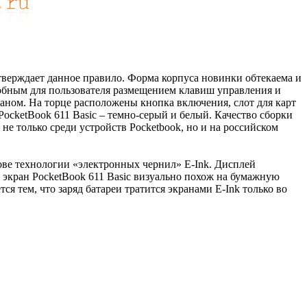
тверждает данное правило. Форма корпуса новинки обтекаема и
добным для пользователя размещением клавиш управления и
ом. На торце расположены кнопка включения, слот для карт
ocketBook 611 Basic – темно-серый и белый. Качество сборки
не только среди устройств Pocketbook, но и на российском
ове технологии «электронных чернил» Е-Ink. Дисплей
k экран PocketBook 611 Basic визуально похож на бумажную
ся тем, что заряд батареи тратится экранами E-Ink только во