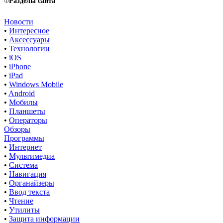
Разделы сайта
Новости
•
Интересное
•
Аксессуары
•
Технологии
•
iOS
•
iPhone
•
iPad
•
Windows Mobile
•
Android
•
Мобилы
•
Планшеты
•
Операторы
Обзоры
Программы
•
Интернет
•
Мультимедиа
•
Система
•
Навигация
•
Органайзеры
•
Ввод текста
•
Чтение
•
Утилиты
•
Защита информации