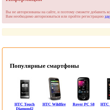
Для добавления комментария вам нужно зарегистрироваться 
Вы не авторизованы на сайте, и поэтому сможете добавить к
Вам необходимо авторизоваться или пройти регистрацию
зде
Пройти регистрацию
Или войти через соц. сети
Это очень просто и безопасно!
Популярные смартфоны
HTC Touch
HTC Wildfire
Rover PC S8
HTC
Diamond2