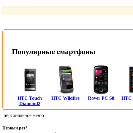
Или войти через соц. сети
Это очень просто и безопасно!
Популярные смартфоны
HTC Touch
HTC Wildfire
Rover PC S8
HTC
Diamond2
персональное меню
Первый раз?