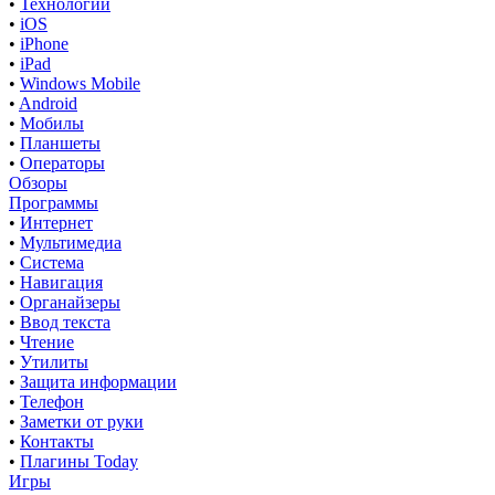
•
Технологии
•
iOS
•
iPhone
•
iPad
•
Windows Mobile
•
Android
•
Мобилы
•
Планшеты
•
Операторы
Обзоры
Программы
•
Интернет
•
Мультимедиа
•
Система
•
Навигация
•
Органайзеры
•
Ввод текста
•
Чтение
•
Утилиты
•
Защита информации
•
Телефон
•
Заметки от руки
•
Контакты
•
Плагины Today
Игры