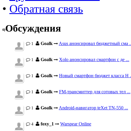
•
Обратная связь
Обсуждения
Goalk
Asus анонсировал бюджетный сма ..
1
Goalk
Xolo анонсировал смартфон с де ...
1
Goalk
Новый смартфон бюджет класса H .
1
Goalk
FM-трансмиттер для сотовых тел ...
1
Goalk
Android-навигатор teXet TN-550 ...
1
foxy_1
Warspear Online
4