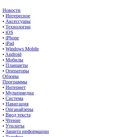
Новости
•
Интересное
•
Аксессуары
•
Технологии
•
iOS
•
iPhone
•
iPad
•
Windows Mobile
•
Android
•
Мобилы
•
Планшеты
•
Операторы
Обзоры
Программы
•
Интернет
•
Мультимедиа
•
Система
•
Навигация
•
Органайзеры
•
Ввод текста
•
Чтение
•
Утилиты
•
Защита информации
•
Телефон