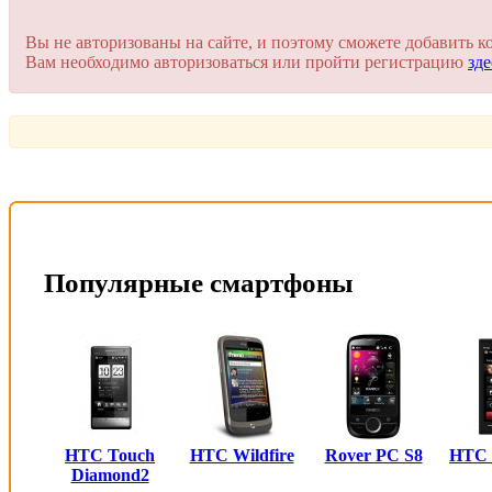
Для добавления комментария вам нужно зарегистрироваться 
Вы не авторизованы на сайте, и поэтому сможете добавить к
Вам необходимо авторизоваться или пройти регистрацию
зде
Пройти регистрацию
Или войти через соц. сети
Это очень просто и безопасно!
Популярные смартфоны
HTC Touch
HTC Wildfire
Rover PC S8
HTC
Diamond2