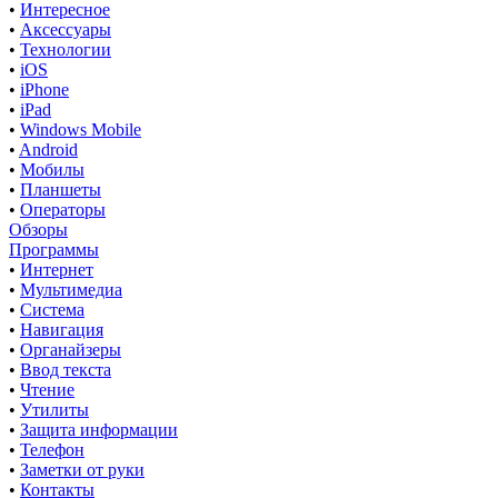
•
Интересное
•
Аксессуары
•
Технологии
•
iOS
•
iPhone
•
iPad
•
Windows Mobile
•
Android
•
Мобилы
•
Планшеты
•
Операторы
Обзоры
Программы
•
Интернет
•
Мультимедиа
•
Система
•
Навигация
•
Органайзеры
•
Ввод текста
•
Чтение
•
Утилиты
•
Защита информации
•
Телефон
•
Заметки от руки
•
Контакты