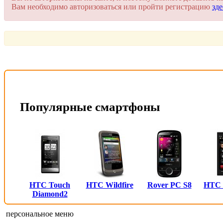
Вам необходимо авторизоваться или пройти регистрацию
зде
Пройти регистрацию
Или войти через соц. сети
Это очень просто и безопасно!
Популярные смартфоны
HTC Touch
HTC Wildfire
Rover PC S8
HTC
Diamond2
персональное меню