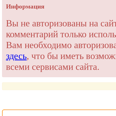
Упссс!
Информация
Для добавления комментария вам нужно зарегистрироваться 
Вы не авторизованы на сай
Пройти регистрацию
комментарий только исполь
Или войти через соц. сети
Это очень просто и безопасно!
Вам необходимо авторизов
здесь
, что бы иметь возмо
всеми сервисами сайта.