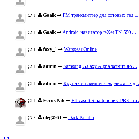
Goalk
FM-трансмиттер для сотовых тел ...
1
Goalk
Android-навигатор teXet TN-550 ...
1
foxy_1
Warspear Online
4
admin
Samsung Galaxy Alpha затмит но ...
1
admin
Крупный планшет с экраном 17 д ..
1
Focus Nik
Efficasoft Smartphone GPRS Tra .
1
oleg4561
Dark Paladin
5