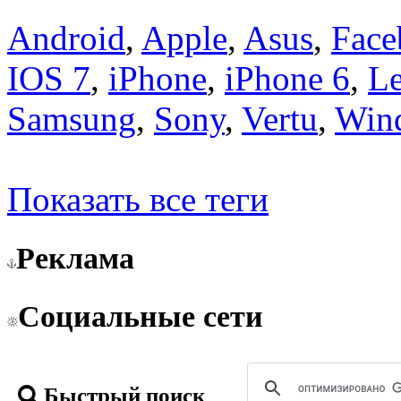
Android
,
Apple
,
Asus
,
Face
IOS 7
,
iPhone
,
iPhone 6
,
L
Samsung
,
Sony
,
Vertu
,
Win
Показать все теги
Реклама
Социальные сети
Быстрый поиск