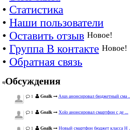
•
Статистика
•
Наши пользователи
•
Оставить отзыв
Новое!
•
Группа В контакте
Новое!
•
Обратная связь
Обсуждения
Goalk
Asus анонсировал бюджетный сма ..
1
Goalk
Xolo анонсировал смартфон с де ...
1
Goalk
Новый смартфон бюджет класса H .
1