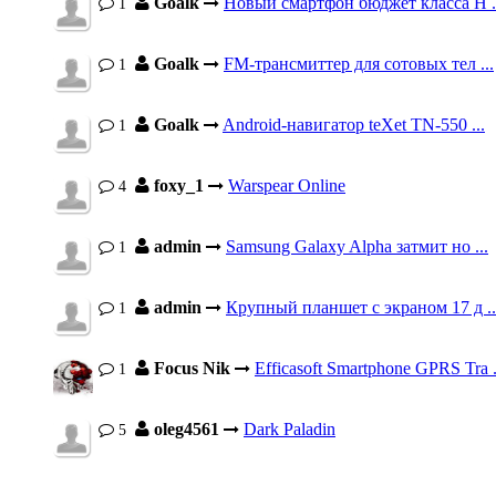
Goalk
Новый смартфон бюджет класса H .
1
Goalk
FM-трансмиттер для сотовых тел ...
1
Goalk
Android-навигатор teXet TN-550 ...
1
foxy_1
Warspear Online
4
admin
Samsung Galaxy Alpha затмит но ...
1
admin
Крупный планшет с экраном 17 д ..
1
Focus Nik
Efficasoft Smartphone GPRS Tra .
1
oleg4561
Dark Paladin
5