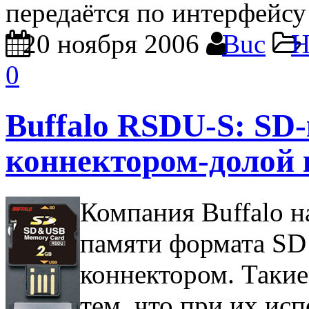
передаётся по интерфейсу 
20 ноября 2006
Buc
Н
0
Buffalo RSDU-S: SD
коннектором-долой 
Компания Buffalo н
памяти формата SD
коннектором. Такие
тем, что при их ис