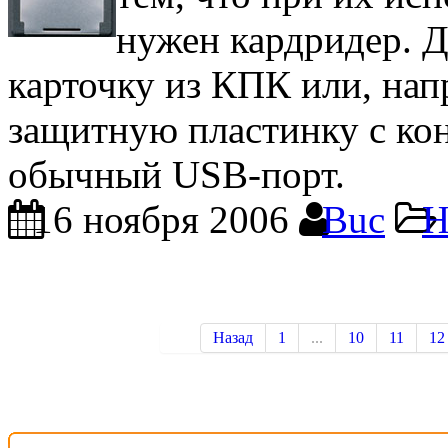
нужен кардридер. Д
карточку из КПК или, нап
защитную пластинку с кон
обычный USB-порт.
16 ноября 2006
Buc
Н
Назад
1
...
10
11
12