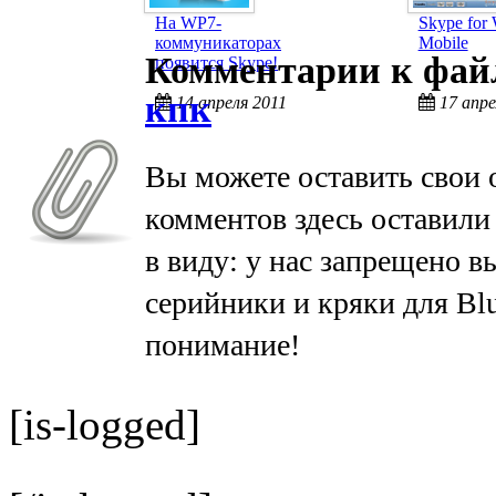
На WP7-
Skype for
коммуникаторах
Mobile
Комментарии к фа
появится Skype!
кпк
14 апреля 2011
17 апре
Вы можете оставить свои 
комментов здесь оставили
в виду: у нас запрещено в
серийники и кряки для Bl
понимание!
[is-logged]