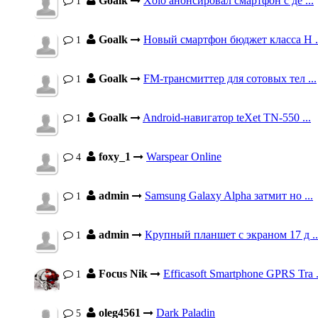
Goalk
Xolo анонсировал смартфон с де ...
1
Goalk
Новый смартфон бюджет класса H .
1
Goalk
FM-трансмиттер для сотовых тел ...
1
Goalk
Android-навигатор teXet TN-550 ...
1
foxy_1
Warspear Online
4
admin
Samsung Galaxy Alpha затмит но ...
1
admin
Крупный планшет с экраном 17 д ..
1
Focus Nik
Efficasoft Smartphone GPRS Tra .
1
oleg4561
Dark Paladin
5