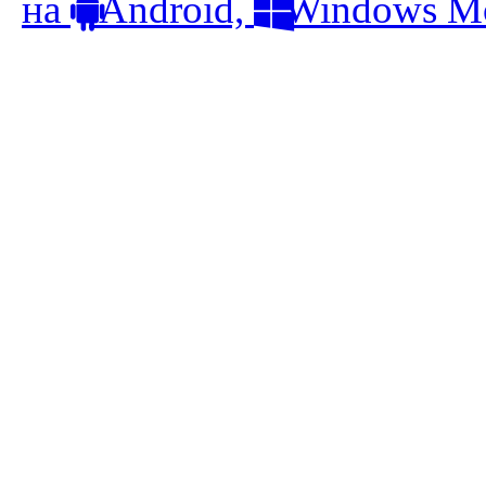
на
Android,
Windows Mo