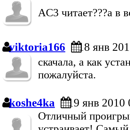
AC3 читает???а в ве
viktoria166
18 янв 201
скачала, а как уст
пожалуйста.
koshe4ka
19 янв 2010 
Отличный проигрыв
устраивает! Самый 