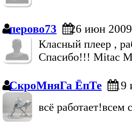
перово73
26 июн 2009
Класный плеер , ра
Спасибо!!! Mitac 
СкроМняГа ЁпТе
19 
всё работает!всем 