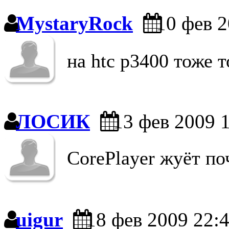
MystaryRock
10 фев 2
на htc p3400 тоже 
ЛОСИК
13 фев 2009 
CorePlayer жуёт по
uigur
18 фев 2009 22: