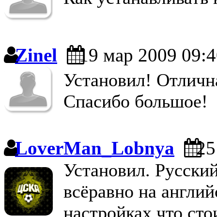
Zinel
19 мар 2009 09:4
Установил! Отличн
Спасибо большое!
LoverMan_Lobnya
25
Установил. Русский
всёравно на англий
настройках что стои