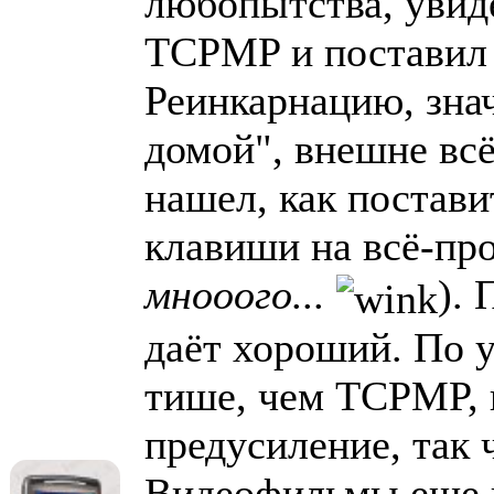
любопытства, увиде
TCPMP и поставил 
Реинкарнацию, знач
домой", внешне вс
нашел, как постав
клавиши на всё-про
мнооого...
). 
даёт хороший. По 
тише, чем TCPMP, н
предусиление, так 
Видеофильмы еще н