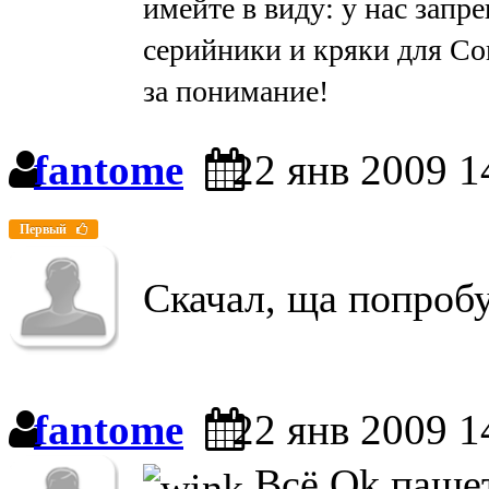
имейте в виду: у нас запр
серийники и кряки для Cor
за понимание!
fantome
22 янв 2009 1
Первый
Скачал, ща попроб
fantome
22 янв 2009 1
Всё Ok пашет