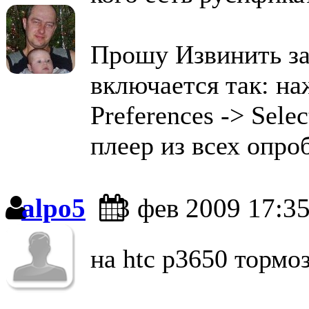
Прошу Извинить за
включается так: на
Preferences -> Sel
плеер из всех опр
alpo5
3 фев 2009 17:3
на htc p3650 тормо