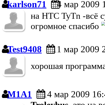
karlson71
4 мар 2009 
на HTC TyTn -всё с
огромное спасибо
Test9408
11 мар 2009 
хорошая программ
M1A1
14 мар 2009 16:
Troleybus
, это на 