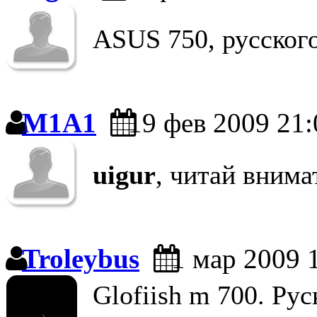
ASUS 750, русского
M1A1
19 фев 2009 21:
uigur
, читай внима
Troleybus
1 мар 2009 
Glofiish m 700. Ру