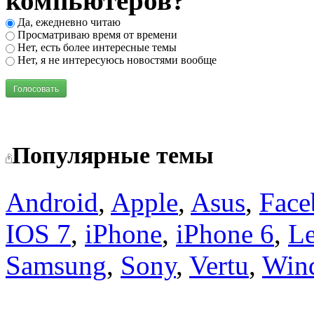
компьютеров?
Да, ежедневно читаю
Просматриваю время от времени
Нет, есть более интересные темы
Нет, я не интересуюсь новостями вообще
Голосовать
Популярные темы
Android
,
Apple
,
Asus
,
Face
IOS 7
,
iPhone
,
iPhone 6
,
L
Samsung
,
Sony
,
Vertu
,
Win