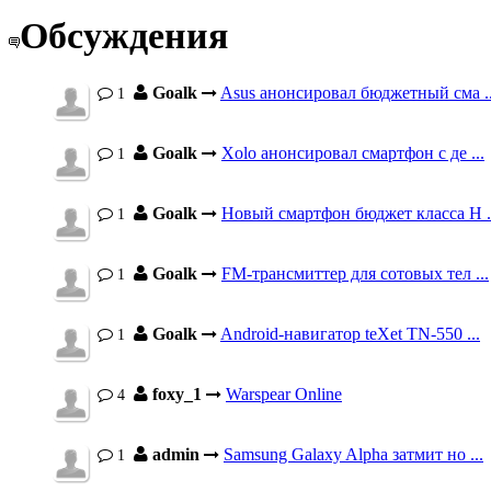
Обсуждения
Goalk
Asus анонсировал бюджетный сма ..
1
Goalk
Xolo анонсировал смартфон с де ...
1
Goalk
Новый смартфон бюджет класса H .
1
Goalk
FM-трансмиттер для сотовых тел ...
1
Goalk
Android-навигатор teXet TN-550 ...
1
foxy_1
Warspear Online
4
admin
Samsung Galaxy Alpha затмит но ...
1