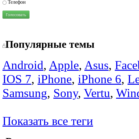
Телефон
Голосовать
Популярные темы
Android
,
Apple
,
Asus
,
Face
IOS 7
,
iPhone
,
iPhone 6
,
L
Samsung
,
Sony
,
Vertu
,
Win
Показать все теги