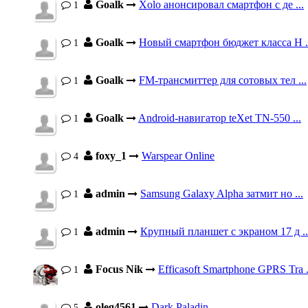
Goalk
Xolo анонсировал смартфон с де ...
1
Goalk
Новый смартфон бюджет класса H .
1
Goalk
FM-трансмиттер для сотовых тел ...
1
Goalk
Android-навигатор teXet TN-550 ...
1
foxy_1
Warspear Online
4
admin
Samsung Galaxy Alpha затмит но ...
1
admin
Крупный планшет с экраном 17 д ..
1
Focus Nik
Efficasoft Smartphone GPRS Tra .
1
oleg4561
Dark Paladin
5