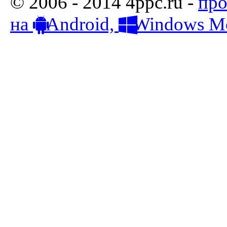
© 2006 - 2014 4ppc.ru -
про
на
Android,
Windows Mo