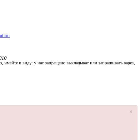
ution
010
о, имейте в виду: у нас запрещено выкладыват или запрашивать варез,
×