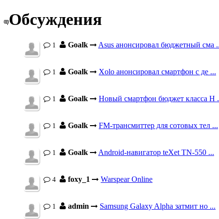
Обсуждения
Goalk
Asus анонсировал бюджетный сма ..
1
Goalk
Xolo анонсировал смартфон с де ...
1
Goalk
Новый смартфон бюджет класса H .
1
Goalk
FM-трансмиттер для сотовых тел ...
1
Goalk
Android-навигатор teXet TN-550 ...
1
foxy_1
Warspear Online
4
admin
Samsung Galaxy Alpha затмит но ...
1