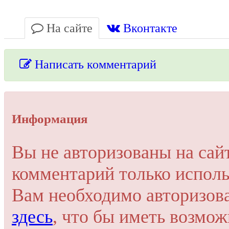
На сайте
Вконтакте
Написать комментарий
Упссс!
Информация
Для добавления комментария вам нужно зарегистрироваться 
Вы не авторизованы на сай
Пройти регистрацию
комментарий только исполь
Или войти через соц. сети
Это очень просто и безопасно!
Вам необходимо авторизов
здесь
, что бы иметь возмо