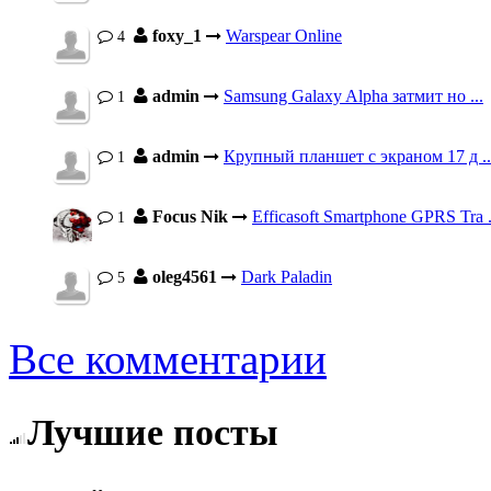
foxy_1
Warspear Online
4
admin
Samsung Galaxy Alpha затмит но ...
1
admin
Крупный планшет с экраном 17 д ..
1
Focus Nik
Efficasoft Smartphone GPRS Tra .
1
oleg4561
Dark Paladin
5
Все комментарии
Лучшие посты