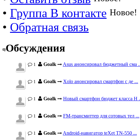
•
Группа В контакте
Новое!
•
Обратная связь
Обсуждения
Goalk
Asus анонсировал бюджетный сма ..
1
Goalk
Xolo анонсировал смартфон с де ...
1
Goalk
Новый смартфон бюджет класса H .
1
Goalk
FM-трансмиттер для сотовых тел ...
1
Goalk
Android-навигатор teXet TN-550 ...
1