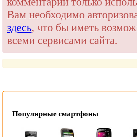
комментарий только исполь
Или войти через соц. сети
Это очень просто и безопасно!
Вам необходимо авторизов
здесь
, что бы иметь возмо
всеми сервисами сайта.
Популярные смартфоны