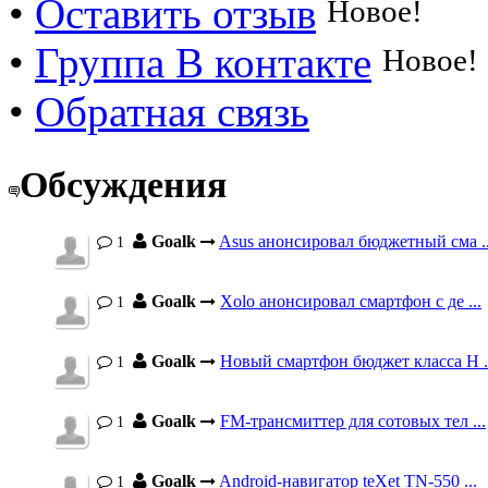
•
Оставить отзыв
Новое!
•
Группа В контакте
Новое!
•
Обратная связь
Обсуждения
Goalk
Asus анонсировал бюджетный сма ..
1
Goalk
Xolo анонсировал смартфон с де ...
1
Goalk
Новый смартфон бюджет класса H .
1
Goalk
FM-трансмиттер для сотовых тел ...
1
Goalk
Android-навигатор teXet TN-550 ...
1