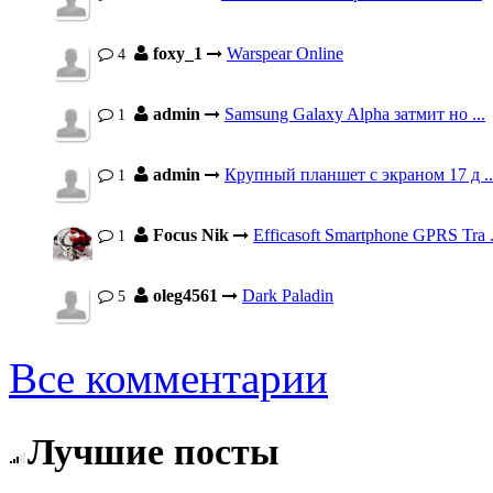
foxy_1
Warspear Online
4
admin
Samsung Galaxy Alpha затмит но ...
1
admin
Крупный планшет с экраном 17 д ..
1
Focus Nik
Efficasoft Smartphone GPRS Tra .
1
oleg4561
Dark Paladin
5
Все комментарии
Лучшие посты