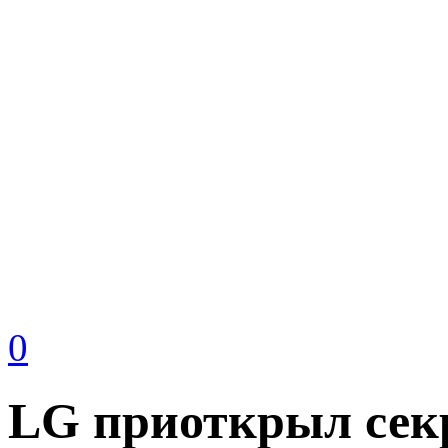
0
LG приоткрыл секр