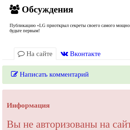
Обсуждения
Публикацию «LG приоткрыл секреты своего самого мощного
будьте первым!
На сайте
Вконтакте
Написать комментарий
Упссс!
Информация
Для добавления комментария вам нужно зарегистрироваться 
Вы не авторизованы на сай
Пройти регистрацию