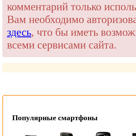
комментарий только исполь
Или войти через соц. сети
Это очень просто и безопасно!
Вам необходимо авторизов
здесь
, что бы иметь возмо
всеми сервисами сайта.
Популярные смартфоны