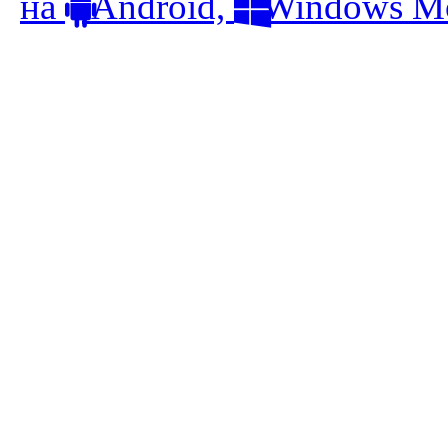
на
Android,
Windows Mo