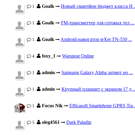
Goalk
Новый смартфон бюджет класса H .
1
Goalk
FM-трансмиттер для сотовых тел ...
1
Goalk
Android-навигатор teXet TN-550 ...
1
foxy_1
Warspear Online
4
admin
Samsung Galaxy Alpha затмит но ...
1
admin
Крупный планшет с экраном 17 д ..
1
Focus Nik
Efficasoft Smartphone GPRS Tra .
1
oleg4561
Dark Paladin
5