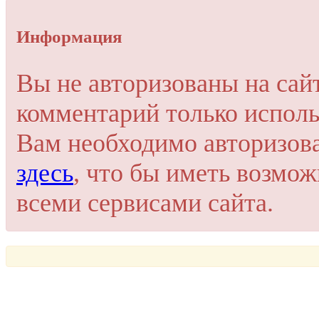
Упссс!
Информация
Для добавления комментария вам нужно зарегистрироваться 
Вы не авторизованы на сай
Пройти регистрацию
комментарий только исполь
Или войти через соц. сети
Это очень просто и безопасно!
Вам необходимо авторизов
здесь
, что бы иметь возмо
всеми сервисами сайта.