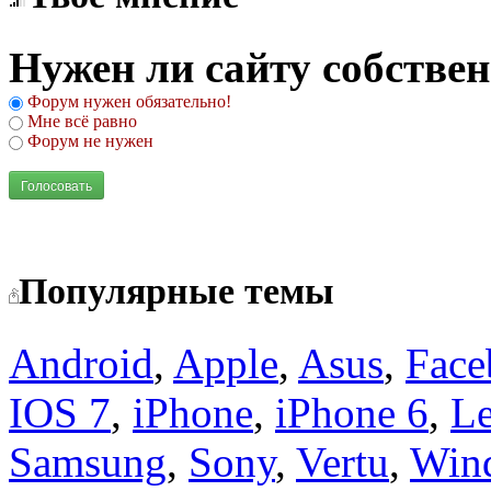
Нужен ли сайту собстве
Форум нужен обязательно!
Мне всё равно
Форум не нужен
Голосовать
Популярные темы
Android
,
Apple
,
Asus
,
Face
IOS 7
,
iPhone
,
iPhone 6
,
L
Samsung
,
Sony
,
Vertu
,
Win