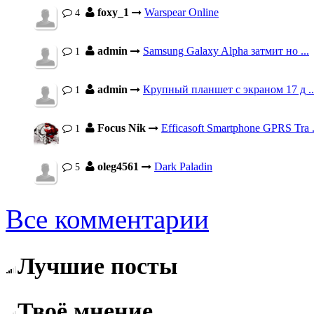
foxy_1
Warspear Online
4
admin
Samsung Galaxy Alpha затмит но ...
1
admin
Крупный планшет с экраном 17 д ..
1
Focus Nik
Efficasoft Smartphone GPRS Tra .
1
oleg4561
Dark Paladin
5
Все комментарии
Лучшие посты
Твоё мнение