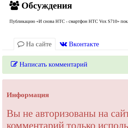
Обсуждения
Публикацию «И снова HTC - смартфон HTC Vox S710» пока 
На сайте
Вконтакте
Написать комментарий
Упссс!
Информация
Для добавления комментария вам нужно зарегистрироваться 
Вы не авторизованы на сай
Пройти регистрацию
комментарий только исполь
Или войти через соц. сети