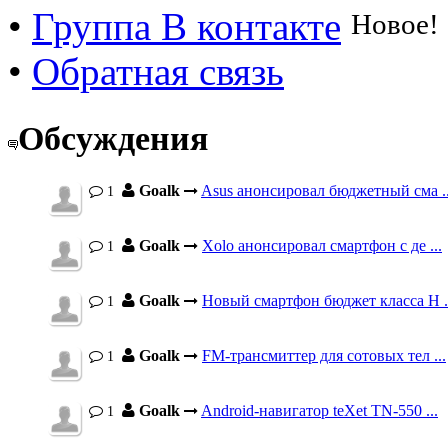
•
Группа В контакте
Новое!
•
Обратная связь
Обсуждения
Goalk
Asus анонсировал бюджетный сма ..
1
Goalk
Xolo анонсировал смартфон с де ...
1
Goalk
Новый смартфон бюджет класса H .
1
Goalk
FM-трансмиттер для сотовых тел ...
1
Goalk
Android-навигатор teXet TN-550 ...
1