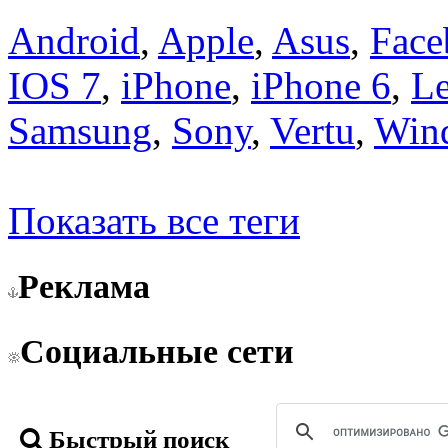
Android
,
Apple
,
Asus
,
Face
IOS 7
,
iPhone
,
iPhone 6
,
L
Samsung
,
Sony
,
Vertu
,
Win
Показать все теги
Реклама
Социальные сети
Быстрый поиск