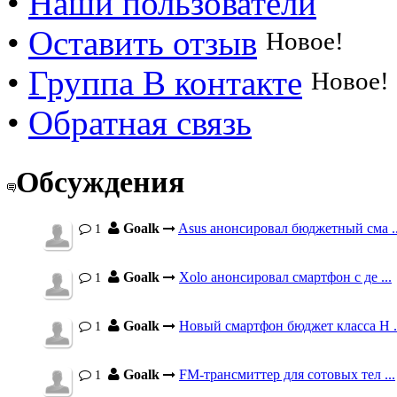
•
Наши пользователи
•
Оставить отзыв
Новое!
•
Группа В контакте
Новое!
•
Обратная связь
Обсуждения
Goalk
Asus анонсировал бюджетный сма ..
1
Goalk
Xolo анонсировал смартфон с де ...
1
Goalk
Новый смартфон бюджет класса H .
1
Goalk
FM-трансмиттер для сотовых тел ...
1