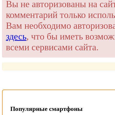
Вы не авторизованы на сай
Пройти регистрацию
комментарий только исполь
Или войти через соц. сети
Это очень просто и безопасно!
Вам необходимо авторизов
здесь
, что бы иметь возмо
всеми сервисами сайта.
Популярные смартфоны