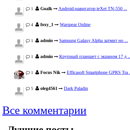
Goalk
Android-навигатор teXet TN-550 ...
1
foxy_1
Warspear Online
4
admin
Samsung Galaxy Alpha затмит но ...
1
admin
Крупный планшет с экраном 17 д ..
1
Focus Nik
Efficasoft Smartphone GPRS Tra .
1
oleg4561
Dark Paladin
5
Все комментарии
Лучшие посты