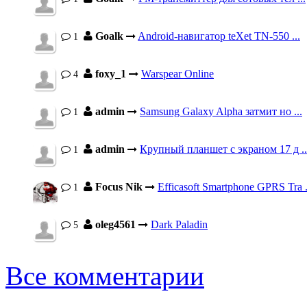
Goalk
Android-навигатор teXet TN-550 ...
1
foxy_1
Warspear Online
4
admin
Samsung Galaxy Alpha затмит но ...
1
admin
Крупный планшет с экраном 17 д ..
1
Focus Nik
Efficasoft Smartphone GPRS Tra .
1
oleg4561
Dark Paladin
5
Все комментарии