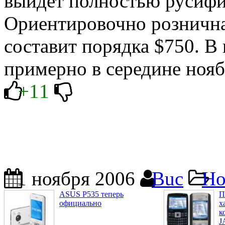
выйдет полностью русиф
Ориентировочно розничная
составит порядка $750. В
примерно в середине нояб
+11
1 ноября 2006
Buc
Но
ASUS P535 теперь
П
официально
х
к
J