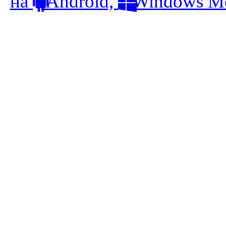
на
Android,
Windows Mo