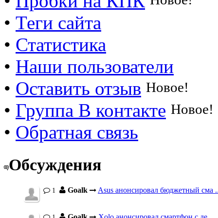
•
Пробки на КПК
•
Теги сайта
•
Статистика
•
Наши пользователи
•
Оставить отзыв
Новое!
•
Группа В контакте
Новое!
•
Обратная связь
Обсуждения
Goalk
Asus анонсировал бюджетный сма ..
1
Goalk
Xolo анонсировал смартфон с де ...
1