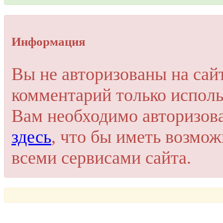
Упссс!
Информация
Для добавления комментария вам нужно зарегистрироваться 
Вы не авторизованы на сай
Пройти регистрацию
комментарий только исполь
Или войти через соц. сети
Это очень просто и безопасно!
Вам необходимо авторизов
здесь
, что бы иметь возмо
всеми сервисами сайта.