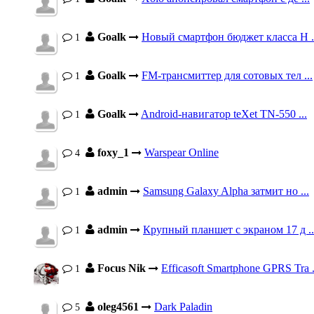
Goalk
Новый смартфон бюджет класса H .
1
Goalk
FM-трансмиттер для сотовых тел ...
1
Goalk
Android-навигатор teXet TN-550 ...
1
foxy_1
Warspear Online
4
admin
Samsung Galaxy Alpha затмит но ...
1
admin
Крупный планшет с экраном 17 д ..
1
Focus Nik
Efficasoft Smartphone GPRS Tra .
1
oleg4561
Dark Paladin
5