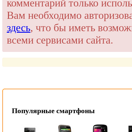
комментарий только исполь
Или войти через соц. сети
Это очень просто и безопасно!
Вам необходимо авторизов
здесь
, что бы иметь возмо
всеми сервисами сайта.
Популярные смартфоны