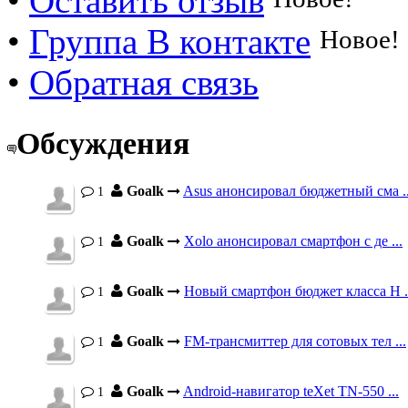
•
Оставить отзыв
•
Группа В контакте
Новое!
•
Обратная связь
Обсуждения
Goalk
Asus анонсировал бюджетный сма ..
1
Goalk
Xolo анонсировал смартфон с де ...
1
Goalk
Новый смартфон бюджет класса H .
1
Goalk
FM-трансмиттер для сотовых тел ...
1
Goalk
Android-навигатор teXet TN-550 ...
1