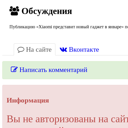
Обсуждения
Публикацию «Xiaomi представит новый гаджет в январе» по
На сайте
Вконтакте
Написать комментарий
Упссс!
Информация
Для добавления комментария вам нужно зарегистрироваться 
Вы не авторизованы на сай
Пройти регистрацию