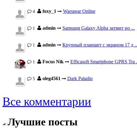
foxy_1
Warspear Online
4
admin
Samsung Galaxy Alpha затмит но ...
1
admin
Крупный планшет с экраном 17 д ..
1
Focus Nik
Efficasoft Smartphone GPRS Tra .
1
oleg4561
Dark Paladin
5
Все комментарии
Лучшие посты