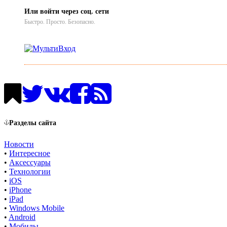
Или войти через соц. сети
Быстро. Просто. Безопасно.
Разделы сайта
Новости
•
Интересное
•
Аксессуары
•
Технологии
•
iOS
•
iPhone
•
iPad
•
Windows Mobile
•
Android
•
Мобилы