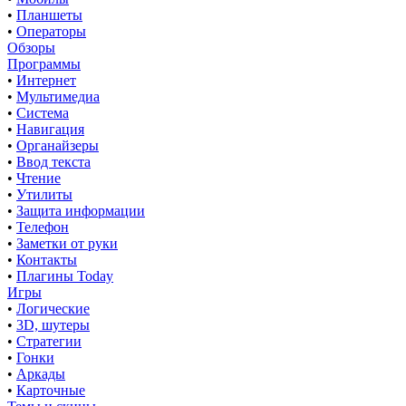
•
Планшеты
•
Операторы
Обзоры
Программы
•
Интернет
•
Мультимедиа
•
Система
•
Навигация
•
Органайзеры
•
Ввод текста
•
Чтение
•
Утилиты
•
Защита информации
•
Телефон
•
Заметки от руки
•
Контакты
•
Плагины Today
Игры
•
Логические
•
3D, шутеры
•
Стратегии
•
Гонки
•
Аркады
•
Карточные