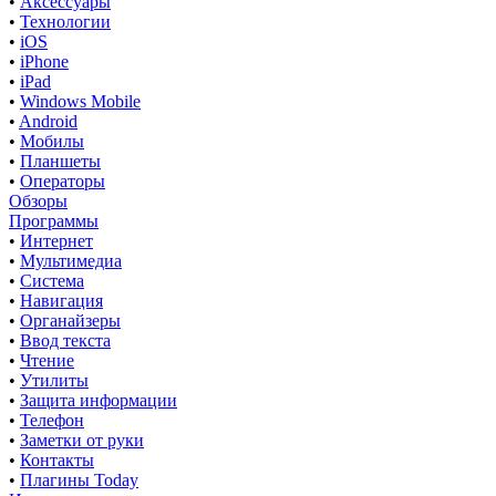
•
Аксессуары
•
Технологии
•
iOS
•
iPhone
•
iPad
•
Windows Mobile
•
Android
•
Мобилы
•
Планшеты
•
Операторы
Обзоры
Программы
•
Интернет
•
Мультимедиа
•
Система
•
Навигация
•
Органайзеры
•
Ввод текста
•
Чтение
•
Утилиты
•
Защита информации
•
Телефон
•
Заметки от руки
•
Контакты
•
Плагины Today