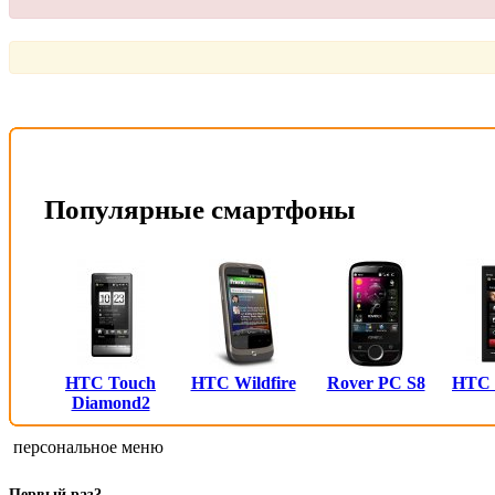
Или войти через соц. сети
Это очень просто и безопасно!
Популярные смартфоны
HTC Touch
HTC Wildfire
Rover PC S8
HTC
Diamond2
персональное меню
Первый раз?