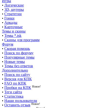
Игры
•
Логические
•
3D, шутеры
•
Стратегии
•
Гонки
•
Аркады
•
Карточные
Темы и скины
•
Темы *.tsk
•
Скины для программ
Форум
•
Скорая помощь
•
Поиск по форуму
•
Популярные темы
•
Новые темы
•
Темы без ответов
Дополнительно
•
Поиск по сайту
•
Версия для КПК
•
FAQ по КПК
Новое!
•
Пробки на КПК
•
Теги сайта
•
Статистика
•
Наши пользователи
Новое!
•
Оставить отзыв