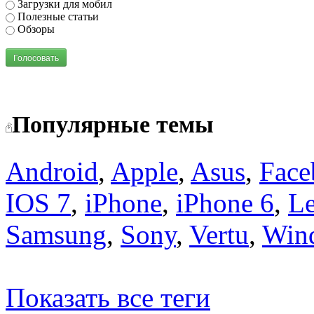
Загрузки для мобил
Полезные статьи
Обзоры
Голосовать
Популярные темы
Android
,
Apple
,
Asus
,
Face
IOS 7
,
iPhone
,
iPhone 6
,
L
Samsung
,
Sony
,
Vertu
,
Win
Показать все теги