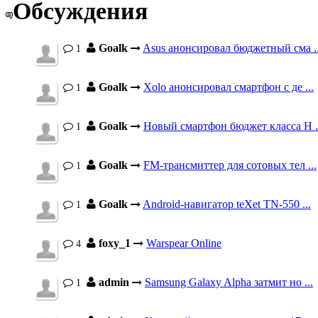
Обсуждения
Goalk
Asus анонсировал бюджетный сма ..
1
Goalk
Xolo анонсировал смартфон с де ...
1
Goalk
Новый смартфон бюджет класса H .
1
Goalk
FM-трансмиттер для сотовых тел ...
1
Goalk
Android-навигатор teXet TN-550 ...
1
foxy_1
Warspear Online
4
admin
Samsung Galaxy Alpha затмит но ...
1