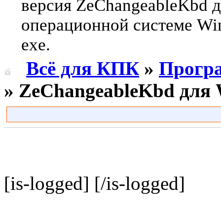
версия ZeChangeableKbd 
операционной системе Win
exe.
Всё для КПК
»
Прогр
» ZeChangeableKbd для 
[is-logged]
[/is-logged]