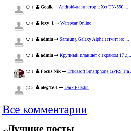
Goalk
Android-навигатор teXet TN-550 ...
1
foxy_1
Warspear Online
4
admin
Samsung Galaxy Alpha затмит но ...
1
admin
Крупный планшет с экраном 17 д ..
1
Focus Nik
Efficasoft Smartphone GPRS Tra .
1
oleg4561
Dark Paladin
5
Все комментарии
Лучшие посты