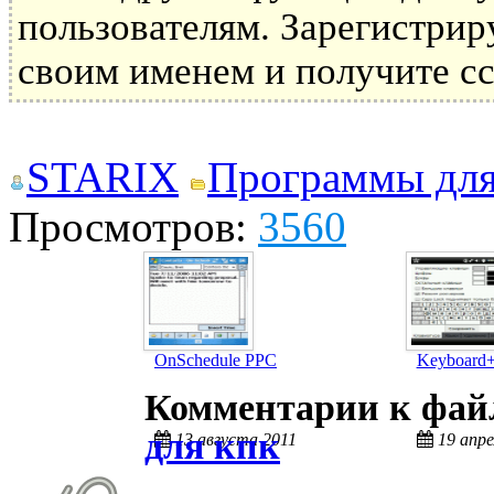
пользователям. Зарегистрир
своим именем и получите сс
STARIX
Программы дл
Просмотров:
3560
OnSchedule PPC
Keyboard
Комментарии к фа
для кпк
13 августа 2011
19 апре