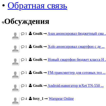
•
Обратная связь
Обсуждения
Goalk
Asus анонсировал бюджетный сма ..
1
Goalk
Xolo анонсировал смартфон с де ...
1
Goalk
Новый смартфон бюджет класса H .
1
Goalk
FM-трансмиттер для сотовых тел ...
1
Goalk
Android-навигатор teXet TN-550 ...
1
foxy_1
Warspear Online
4