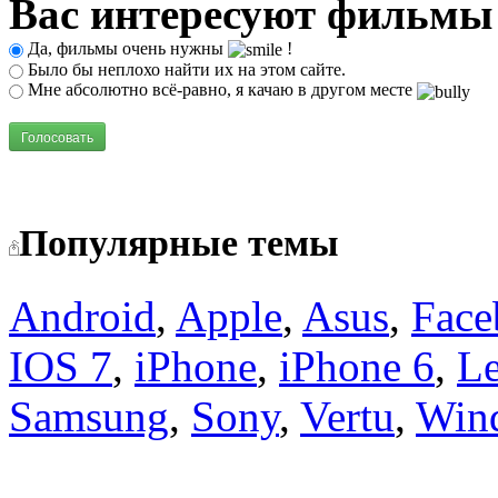
Вас интересуют фильмы
Да, фильмы очень нужны
!
Было бы неплохо найти их на этом сайте.
Мне абсолютно всё-равно, я качаю в другом месте
Голосовать
Популярные темы
Android
,
Apple
,
Asus
,
Face
IOS 7
,
iPhone
,
iPhone 6
,
L
Samsung
,
Sony
,
Vertu
,
Win