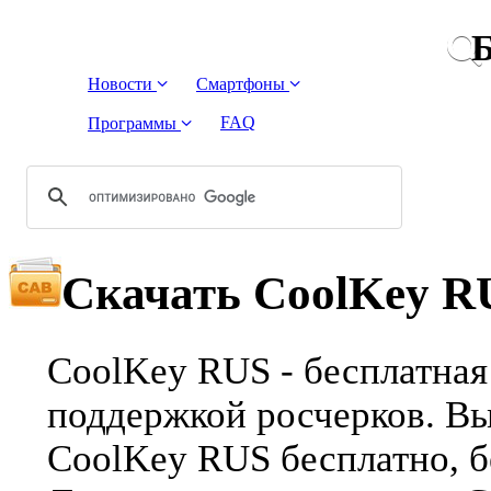
Б
Новости
Смартфоны
FAQ
Программы
Скачать СoolKey R
СoolKey RUS - бесплатная
поддержкой росчерков. Вы
СoolKey RUS бесплатно, б