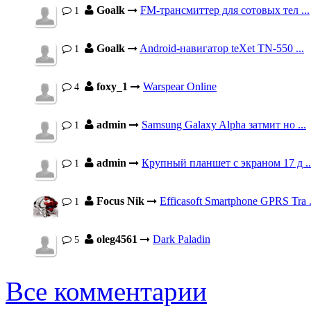
Goalk
FM-трансмиттер для сотовых тел ...
1
Goalk
Android-навигатор teXet TN-550 ...
1
foxy_1
Warspear Online
4
admin
Samsung Galaxy Alpha затмит но ...
1
admin
Крупный планшет с экраном 17 д ..
1
Focus Nik
Efficasoft Smartphone GPRS Tra .
1
oleg4561
Dark Paladin
5
Все комментарии