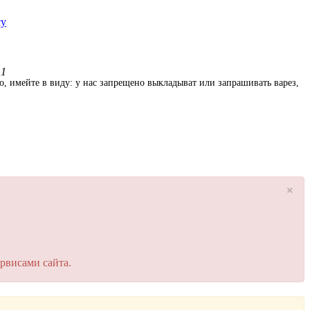
cy
11
о, имейте в виду: у нас запрещено выкладыват или запрашивать варез,
×
рвисами сайта.