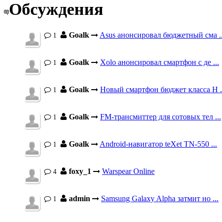
Обсуждения
Goalk
Asus анонсировал бюджетный сма ..
1
Goalk
Xolo анонсировал смартфон с де ...
1
Goalk
Новый смартфон бюджет класса H .
1
Goalk
FM-трансмиттер для сотовых тел ...
1
Goalk
Android-навигатор teXet TN-550 ...
1
foxy_1
Warspear Online
4
admin
Samsung Galaxy Alpha затмит но ...
1