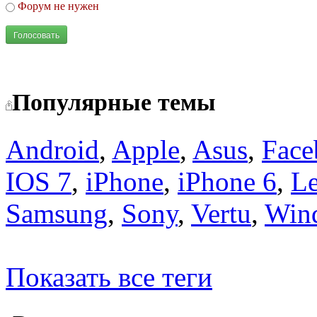
Форум не нужен
Голосовать
Популярные темы
Android
,
Apple
,
Asus
,
Face
IOS 7
,
iPhone
,
iPhone 6
,
L
Samsung
,
Sony
,
Vertu
,
Win
Показать все теги