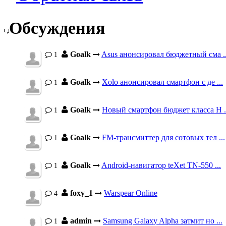
Обсуждения
Goalk
Asus анонсировал бюджетный сма ..
1
Goalk
Xolo анонсировал смартфон с де ...
1
Goalk
Новый смартфон бюджет класса H .
1
Goalk
FM-трансмиттер для сотовых тел ...
1
Goalk
Android-навигатор teXet TN-550 ...
1
foxy_1
Warspear Online
4
admin
Samsung Galaxy Alpha затмит но ...
1