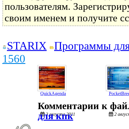
пользователям. Зарегистрир
своим именем и получите сс
STARIX
Программы дл
1560
QuickAgenda
PocketBre
Комментарии к фа
для кпк
3 августа 2011
2 авгус