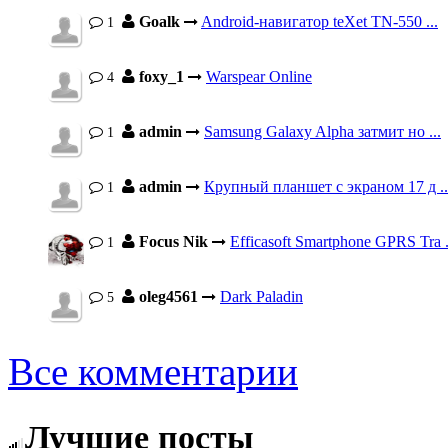
Goalk
Android-навигатор teXet TN-550 ...
1
foxy_1
Warspear Online
4
admin
Samsung Galaxy Alpha затмит но ...
1
admin
Крупный планшет с экраном 17 д ..
1
Focus Nik
Efficasoft Smartphone GPRS Tra .
1
oleg4561
Dark Paladin
5
Все комментарии
Лучшие посты