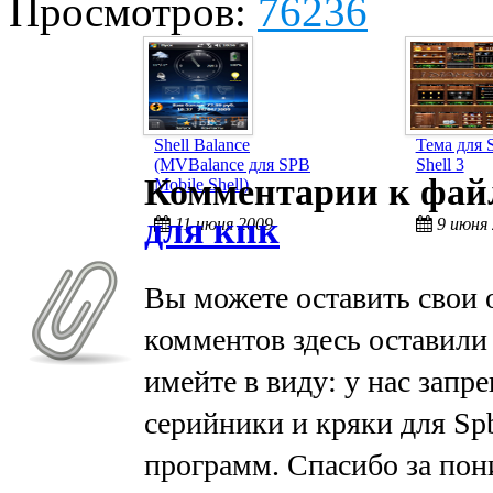
Просмотров:
76236
Shell Balance
Тема для 
(MVBalance для SPB
Shell 3
Комментарии к фа
Mobile Shell)
для кпк
11 июня 2009
9 июня
Вы можете оставить свои 
комментов здесь оставили
имейте в виду: у нас запр
серийники и кряки для Spb
программ. Спасибо за пон