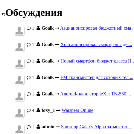
Обсуждения
Goalk
Asus анонсировал бюджетный сма ..
1
Goalk
Xolo анонсировал смартфон с де ...
1
Goalk
Новый смартфон бюджет класса H .
1
Goalk
FM-трансмиттер для сотовых тел ...
1
Goalk
Android-навигатор teXet TN-550 ...
1
foxy_1
Warspear Online
4
admin
Samsung Galaxy Alpha затмит но ...
1