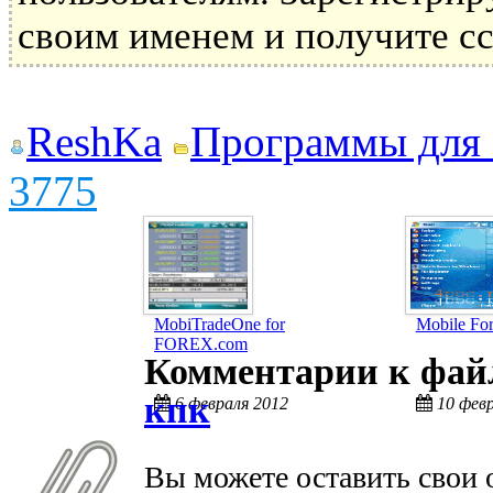
своим именем и получите сс
ReshKa
Программы для
3775
MobiTradeOne for
Mobile Fo
FOREX.com
Комментарии к фа
кпк
6 февраля 2012
10 фев
Вы можете оставить свои 